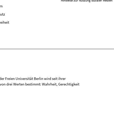
Hinweise zur Nutzung sozialer Medien
um
utz
reiheit
r Freien Universität Berlin wird seit ihrer
on drei Werten bestimmt: Wahrheit, Gerechtigkeit