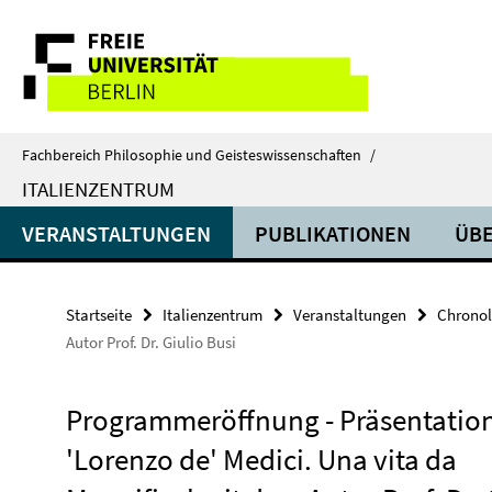
Springe
Service-
direkt
zu
Navigation
Inhalt
Fachbereich Philosophie und Geisteswissenschaften
/
ITALIENZENTRUM
VERANSTALTUNGEN
PUBLIKATIONEN
ÜBE
Startseite
Italienzentrum
Veranstaltungen
Chronol
Autor Prof. Dr. Giulio Busi
Programmeröffnung - Präsentatio
'Lorenzo de' Medici. Una vita da