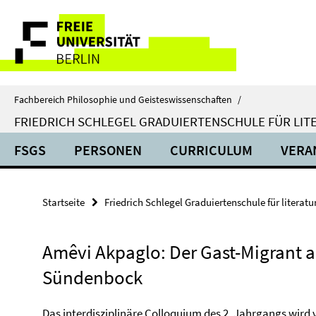
Springe
Service-
direkt
zu
Navigation
Inhalt
Fachbereich Philosophie und Geisteswissenschaften
/
FRIEDRICH SCHLEGEL GRADUIERTENSCHULE FÜR LIT
FSGS
PERSONEN
CURRICULUM
VERA
Startseite
Friedrich Schlegel Graduiertenschule für literat
Amêvi Akpaglo: Der Gast-Migrant a
Sündenbock
Das interdisziplinäre Colloquium des 2. Jahrgangs wird v