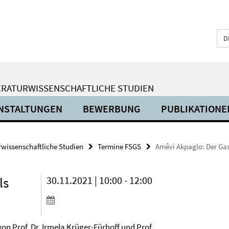
D
ERATURWISSENSCHAFTLICHE STUDIEN
NSTALTUNGEN
BEWERBUNG
PUBLIKATIONE
urwissenschaftliche Studien
Termine FSGS
Amêvi Akpaglo: Der Ga
ls
30.11.2021 | 10:00 - 12:00
on Prof. Dr. Irmela Krüger-Fürhoff und Prof.