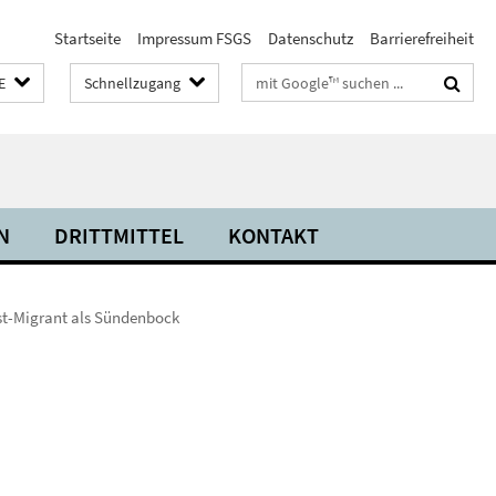
Startseite
Impressum FSGS
Datenschutz
Barrierefreiheit
Suchbegriffe
E
Schnellzugang
N
DRITTMITTEL
KONTAKT
st-Migrant als Sündenbock