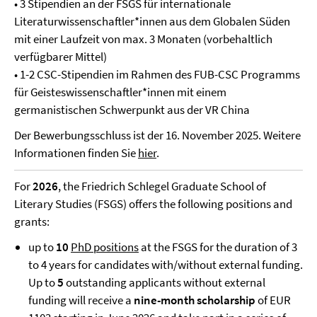
• 3 Stipendien an der FSGS für internationale
Literaturwissenschaftler*innen aus dem Globalen Süden
mit einer Laufzeit von max. 3 Monaten (vorbehaltlich
verfügbarer Mittel)
• 1-2 CSC-Stipendien im Rahmen des FUB-CSC Programms
für Geisteswissenschaftler*innen mit einem
germanistischen Schwerpunkt aus der VR China
Der Bewerbungsschluss ist der 16. November 2025. Weitere
Informationen finden Sie
hier
.
For
2026
, the Friedrich Schlegel Graduate School of
Literary Studies (FSGS) offers the following positions and
grants:
up to
10
PhD positions
at the FSGS for the duration of 3
to 4 years for candidates with/without external funding.
Up to
5
outstanding applicants without external
funding will receive a
nine-month scholarship
of EUR