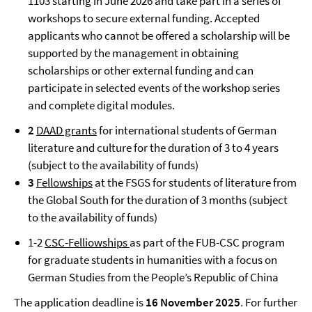
1103 starting in June 2026 and take part in a series of
workshops to secure external funding. Accepted
applicants who cannot be offered a scholarship will be
supported by the management in obtaining
scholarships or other external funding and can
participate in selected events of the workshop series
and complete digital modules.
2
DAAD grants
for international students of German
literature and culture for the duration of 3 to 4 years
(subject to the availability of funds)
3
Fellowships
at the FSGS for students of literature from
the Global South for the duration of 3 months (subject
to the availability of funds)
1-2
CSC-Felliowships
as part of the FUB-CSC program
for graduate students in humanities with a focus on
German Studies from the People’s Republic of China
The application deadline is
16
November 2025
. For further