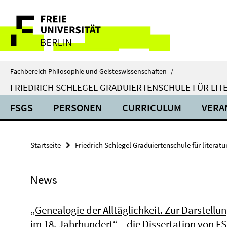
Springe
Service-
direkt
zu
Navigation
Inhalt
Fachbereich Philosophie und Geisteswissenschaften
/
FRIEDRICH SCHLEGEL GRADUIERTENSCHULE FÜR LIT
FSGS
PERSONEN
CURRICULUM
VERA
Startseite
Friedrich Schlegel Graduiertenschule für literat
News
„Genealogie der Alltäglichkeit. Zur Darstellu
im 18. Jahrhundert“ – die Dissertation von F