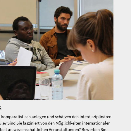
S
Exte
 komparatistisch anlegen und schätzen den interdisziplinären
Mitgli
le? Sind Sie fasziniert von den Möglichkeiten internationaler
gut un
arbeit an wissenschaftlichen Veranstaltungen? Bewerben Sie
Projek