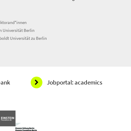
entsp
Wei
oktorand*innen
 Universität Berlin
ldt Universität zu Berlin
bank
Jobportal: academics