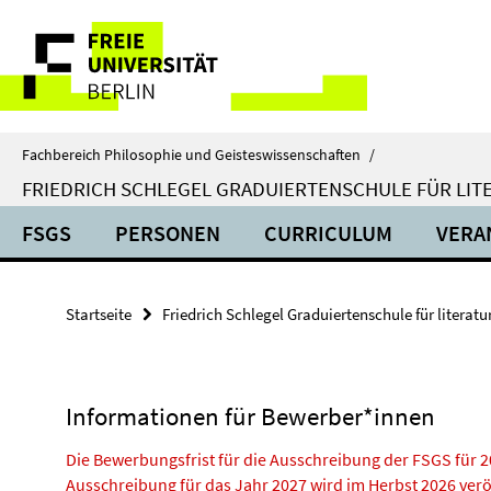
Springe
Service-
direkt
zu
Navigation
Inhalt
Fachbereich Philosophie und Geisteswissenschaften
/
FRIEDRICH SCHLEGEL GRADUIERTENSCHULE FÜR LIT
FSGS
PERSONEN
CURRICULUM
VERA
Startseite
Friedrich Schlegel Graduiertenschule für literat
Informationen für Bewerber*innen
Die Bewerbungsfrist für die Ausschreibung der FSGS für 20
Ausschreibung für das Jahr 2027 wird im Herbst 2026 veröf