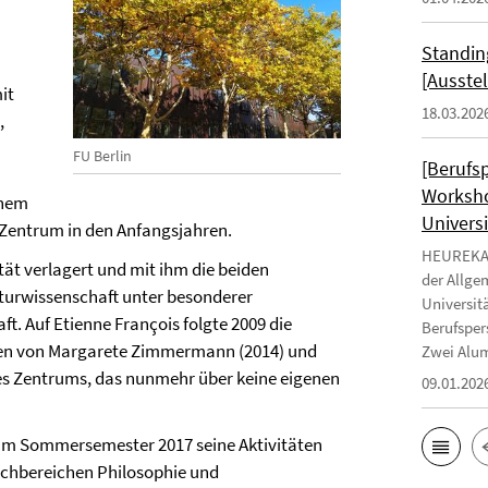
Standin
[Ausste
it
18.03.202
,
FU Berlin
[Berufs
Worksho
inem
Universi
 Zentrum in den Anfangsjahren.
HEUREKA -
tät verlagert und mit ihm die beiden
der Allge
aturwissenschaft unter besonderer
Universit
t. Auf Etienne François folgte 2009 die
Berufsper
en von Margarete Zimmermann (2014) und
Zwei Alum
es Zentrums, das nunmehr über keine eigenen
09.01.202
um Sommersemester 2017 seine Aktivitäten
achbereichen Philosophie und