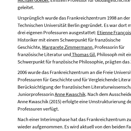
Michael Goebel
, Einstein Professor für Globalgeschichte
geleitet.
Ursprünglich wurde das Frankreichzentrum 1998 an der
Technischen Universität Berlin gegründet. Es war dort m
drei eigenen Professuren ausgestattet:
Etienne François
Historiker mit einem Schwerpunkt für französische
Geschichte,
Margarete Zimmermann
, Professorin für
französische Literatur und
Thomas Gil
, Philosoph mit e
Schwerpunkt für französische Philosophie, prägten das
2006 wurde das Frankreichzentrum an die Freie Universi
Professuren für Geschichte und für Vergleichende Liter
Berücksichtigung der französischen Literaturwissenschaf
Juniorprofessorin
Anne Kwaschik
. Nach dem Ausscheid
Anne Kwaschik (2015) erfolgte eine Umstrukturierung d
Professuren verfügt.
Nach einer Interimsphase hat das Frankreichzentrum z
wieder aufgenommen. Es wird aktuell von den beiden F