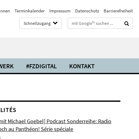
/innen
Terminkalender
Impressum
Datenschutz
Barrierefreiheit
Suchbegriffe
Schnellzugang
WERK
#FZDIGITAL
KONTAKT
LITÉS
 mit Michael Goebel] Podcast Sonderreihe: Radio
och au Panthéon! Série spéciale
6