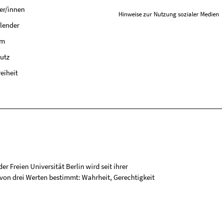
er/innen
Hinweise zur Nutzung sozialer Medien
lender
um
utz
reiheit
r Freien Universität Berlin wird seit ihrer
on drei Werten bestimmt: Wahrheit, Gerechtigkeit