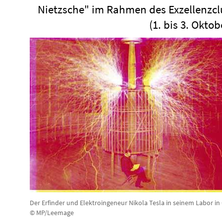
Nietzsche" im Rahmen des Exzellenzcl
(1. bis 3. Oktob
Der Erfinder und Elektroingeneur Nikola Tesla in seinem Labor in
© MP/Leemage