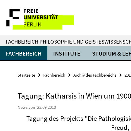
Springe
Service-
direkt
zu
Navigation
Inhalt
FACHBEREICH PHILOSOPHIE UND GEISTESWISSENSC
FACHBEREICH
INSTITUTE
STUDIUM & LE
Startseite
Fachbereich
Archiv des Fachbereichs
201
Tagung: Katharsis in Wien um 190
News vom 23.09.2010
Tagung des Projekts "Die Pathologisi
Freud,