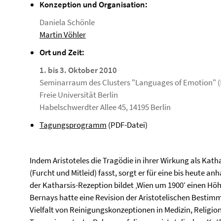
Konzeption und Organisation:
Daniela Schönle
Martin Vöhler
Ort und Zeit:
1. bis 3. Oktober 2010
Seminarraum des Clusters "Languages of Emotion" (
Freie Universität Berlin
Habelschwerdter Allee 45, 14195 Berlin
Tagungsprogramm
(PDF-Datei)
Indem Aristoteles die Tragödie in ihrer Wirkung als Kat
(Furcht und Mitleid) fasst, sorgt er für eine bis heute a
der Katharsis-Rezeption bildet ‚Wien um 1900‘ einen Hö
Bernays hatte eine Revision der Aristotelischen Bestim
Vielfalt von Reinigungskonzeptionen in Medizin, Religio