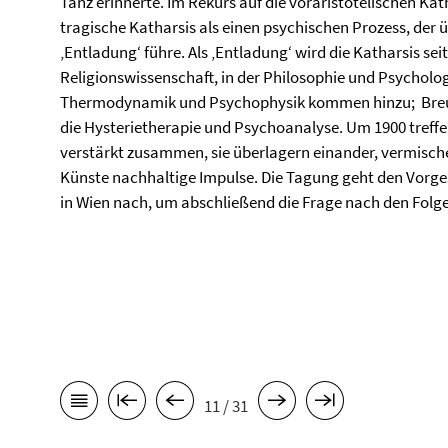
Tanz erinnerte. Im Rekurs auf die voraristotelischen Ka
tragische Katharsis als einen psychischen Prozess, der üb
‚Entladung‘ führe. Als ‚Entladung‘ wird die Katharsis seit
Religionswissenschaft, in der Philosophie und Psycholog
Thermodynamik und Psychophysik kommen hinzu; Breue
die Hysterietherapie und Psychoanalyse. Um 1900 treffe
verstärkt zusammen, sie überlagern einander, vermischen
Künste nachhaltige Impulse. Die Tagung geht den Vorge
in Wien nach, um abschließend die Frage nach den Folgen
11 / 31