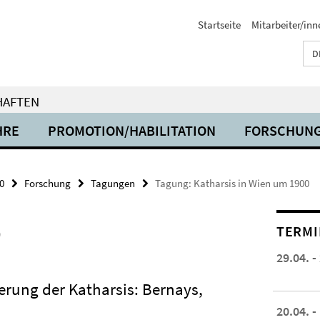
Startseite
Mitarbeiter/inn
D
HAFTEN
HRE
PROMOTION/HABILITATION
FORSCHUN
0
Forschung
Tagungen
Tagung: Katharsis in Wien um 1900
0
TERMI
29.04. -
erung der Katharsis: Bernays,
20.04. -