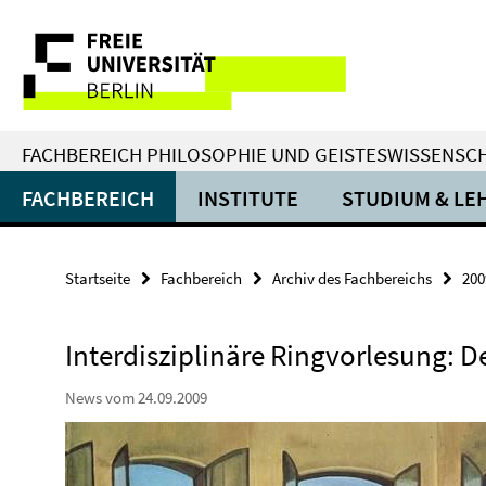
Springe
Service-
direkt
zu
Navigation
Inhalt
FACHBEREICH PHILOSOPHIE UND GEISTESWISSENSC
FACHBEREICH
INSTITUTE
STUDIUM & LE
Startseite
Fachbereich
Archiv des Fachbereichs
200
Interdisziplinäre Ringvorlesung: 
News vom 24.09.2009