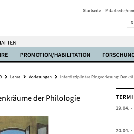
Startseite
Mitarbeiter/inn
D
HAFTEN
HRE
PROMOTION/HABILITATION
FORSCHUN
9
Lehre
Vorlesungen
Interdisziplinäre Ringvorlesung: Denkrä
Denkräume der Philologie
TERMI
29.04. -
20.04. -