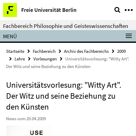
Springe
Service-
Freie Universität Berlin
direkt
Navigation
zu
Fachbereich Philosophie und Geisteswissenschaften
Inhalt
MENÜ
Startseite
Fachbereich
Archiv des Fachbereichs
2009
Lehre
Vorlesungen
Universitätsvorlesung: "Witty Art".
Der Witz und seine Beziehung zu den Künsten
Universitätsvorlesung: "Witty Art".
Der Witz und seine Beziehung zu
den Künsten
News vom 20.04.2009