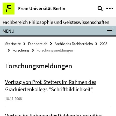
Springe
Service-
Freie Universität Berlin
direkt
Navigation
zu
Fachbereich Philosophie und Geisteswissenschaften
Inhalt
MENÜ
Startseite
Fachbereich
Archiv des Fachbereichs
2008
Forschung
Forschungsmeldungen
Forschungsmeldungen
Vortrag von Prof. Stetters im Rahmen des
Graduiertenkollegs "Schriftbildlichkeit"
18.11.2008
Vortrag im Rahmen der Dahlem Humanities