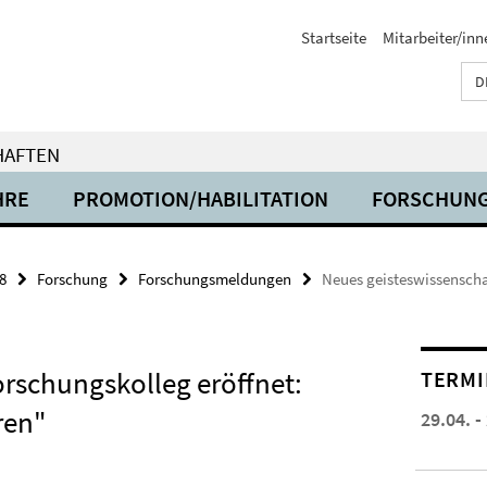
Startseite
Mitarbeiter/inn
D
HAFTEN
HRE
PROMOTION/HABILITATION
FORSCHUN
8
Forschung
Forschungsmeldungen
Neues geisteswissenscha
orschungskolleg eröffnet:
TERMI
ren"
29.04. -