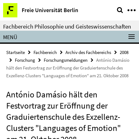
Springe
Service-
Freie Universität Berlin
direkt
Navigation
zu
Fachbereich Philosophie und Geisteswissenschaften
Inhalt
MENÜ
Startseite
Fachbereich
Archiv des Fachbereichs
2008
Forschung
Forschungsmeldungen
António Damásio
hält den Festvortrag zur Eröffnung der Graduiertenschule des
Exzellenz-Clusters "Languages of Emotion" am 21. Oktober 2008
António Damásio hält den
Festvortrag zur Eröffnung der
Graduiertenschule des Exzellenz-
Clusters "Languages of Emotion"