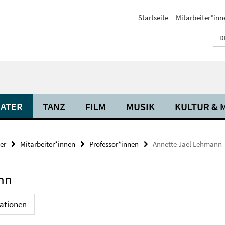
Startseite
Mitarbeiter*inn
D
ATER
TANZ
FILM
MUSIK
KULTUR & 
er
Mitarbeiter*innen
Professor*innen
Annette Jael Lehmann
ann
kationen