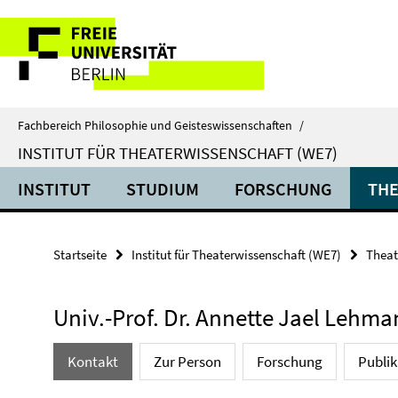
Springe
Service-
direkt
zu
Navigation
Inhalt
Fachbereich Philosophie und Geisteswissenschaften
/
INSTITUT FÜR THEATERWISSENSCHAFT (WE7)
INSTITUT
STUDIUM
FORSCHUNG
THE
Startseite
Institut für Theaterwissenschaft (WE7)
Theat
Univ.-Prof. Dr. Annette Jael Lehm
Kontakt
Zur Person
Forschung
Publi