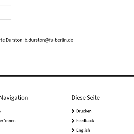
rte Durston:
b.durston@fu-berlin.de
Navigation
Diese Seite
e
Drucken
er*innen
Feedback
English