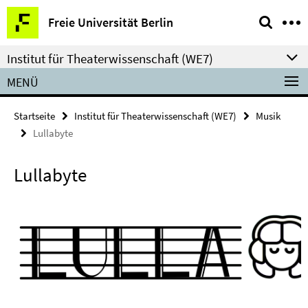
Springe
Service-
Freie Universität Berlin
direkt
Navigation
zu
Institut für Theaterwissenschaft (WE7)
Inhalt
MENÜ
Startseite
Institut für Theaterwissenschaft (WE7)
Musik
Lullabyte
Lullabyte