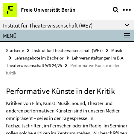
Springe
Service-
Freie Universität Berlin
direkt
Navigation
zu
Institut für Theaterwissenschaft (WE7)
Inhalt
MENÜ
Startseite
Institut für Theaterwissenschaft (WE7)
Musik
Lehrangebote im Bachelor
Lehrveranstaltungen im B.A.
Theaterwissenschaft WS 24/25
Performative Künste in der
Kritik
Performative Künste in der Kritik
Kritiken von Film, Kunst, Musik, Sound, Theater und
anderen performativen Künsten sind in unseren Medien
omnipräsent – sei es in der Tagespresse, in
Fachzeitschriften, im Fernsehen oder im Radio. Im Seminar
sollen solche Kritiken im Zentrum stehen. Wir beschäftigen