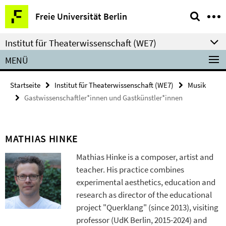
Springe
Service-
Freie Universität Berlin
direkt
Navigation
zu
Institut für Theaterwissenschaft (WE7)
Inhalt
MENÜ
Startseite
Institut für Theaterwissenschaft (WE7)
Musik
Gastwissenschaftler*innen und Gastkünstler*innen
MATHIAS HINKE
Mathias Hinke is a composer, artist and
teacher. His practice combines
experimental aesthetics, education and
research as director of the educational
project "Querklang" (since 2013), visiting
professor (UdK Berlin, 2015-2024) and