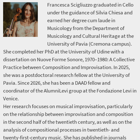
Francesca Scigliuzzo graduated in Cello
under the guidance of Silvia Chiesa and
earned her degree cum laude in
Musicology from the Department of
Musicology and Cultural Heritage at the
University of Pavia (Cremona campus).
She completed her PhD at the University of Udine with a
dissertation on Nuove Forme Sonore, 1970–1980: A Collective
Practice between Composition and Improvisation. In 2025,
she was a postdoctoral research fellow at the University of
Pavia. Since 2026, she has been a DAAD fellow and
coordinator of the AlumniLevi group at the Fondazione Levi in
Venice.
Her research focuses on musical improvisation, particularly
on the relationship between improvisation and composition
in the second half of the twentieth century, as well as on the
analysis of compositional processes in twentieth- and
twenty-first-century music. She has published in journals