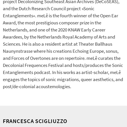
project Decolonizing Southeast Asian Archives (DeCoSEAS),
and the Dutch Research Council project »Sonic
Entanglements«. meLê is the fourth winner of the Open Ear
Award, the most prestigious composer prize in the
Netherlands, and one of the 2020 KNAW Early Career
Awardees, by the Netherlands Royal Academy of Arts and
Sciences. He is also a resident artist at Theater Ballhaus
Naunynstrasse where his creations Echoing Europe, sonus,
and Forces of Overtones are on repertoire. meLê curates the
Decolonial Frequences Festival and hosts/produces the Sonic
Entanglements podcast. In his works as artist-scholar, meLê
engages the topics of sonic migrations, queer aesthetics, and
post/de-colonial acoustemologies.
FRANCESCA SCIGLIUZZO