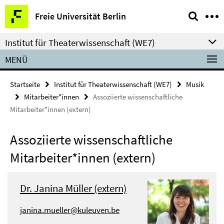
Springe
Service-
Freie Universität Berlin
direkt
Navigation
zu
Institut für Theaterwissenschaft (WE7)
Inhalt
MENÜ
Startseite
Institut für Theaterwissenschaft (WE7)
Musik
Mitarbeiter*innen
Assoziierte wissenschaftliche
Mitarbeiter*innen (extern)
Assoziierte wissenschaftliche
Mitarbeiter*innen (extern)
Dr. Janina Müller (extern)
janina.mueller@kuleuven.be