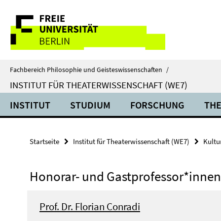
Springe
Service-
direkt
zu
Navigation
Inhalt
Fachbereich Philosophie und Geisteswissenschaften
/
INSTITUT FÜR THEATERWISSENSCHAFT (WE7)
INSTITUT
STUDIUM
FORSCHUNG
THE
Startseite
Institut für Theaterwissenschaft (WE7)
Kultu
Honorar- und Gastprofessor*innen
Prof. Dr. Florian Conradi