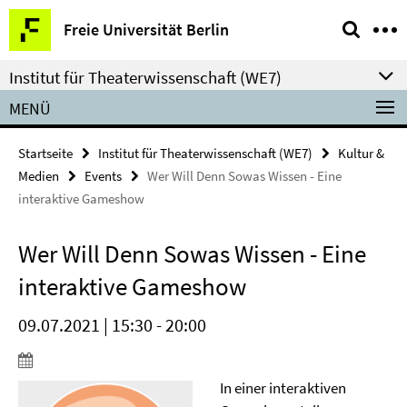
Springe
Service-
Freie Universität Berlin
direkt
Navigation
zu
Institut für Theaterwissenschaft (WE7)
Inhalt
MENÜ
Startseite
Institut für Theaterwissenschaft (WE7)
Kultur &
Medien
Events
Wer Will Denn Sowas Wissen - Eine
interaktive Gameshow
Wer Will Denn Sowas Wissen - Eine
interaktive Gameshow
09.07.2021 | 15:30 - 20:00
In einer interaktiven