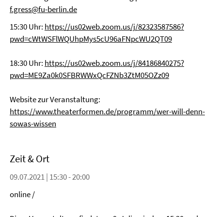
f.gress@fu-berlin.de
15:30 Uhr:
https://us02web.zoom.us/j/82323587586?
pwd=cWtWSFlWQUhpMys5cU96aFNpcWU2QT09
18:30 Uhr:
https://us02web.zoom.us/j/84186840275?
pwd=ME9Za0k0SFBRWWxQcFZNb3ZtM05OZz09
Website zur Veranstaltung:
https://www.theaterformen.de/programm/wer-will-denn-
sowas-wissen
Zeit & Ort
09.07.2021 | 15:30 - 20:00
online /