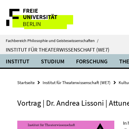
Springe
Service-
direkt
zu
Navigation
Inhalt
Fachbereich Philosophie und Geisteswissenschaften
/
INSTITUT FÜR THEATERWISSENSCHAFT (WE7)
INSTITUT
STUDIUM
FORSCHUNG
THE
Startseite
Institut für Theaterwissenschaft (WE7)
Kultu
Vortrag | Dr. Andrea Lissoni | Attu
In 