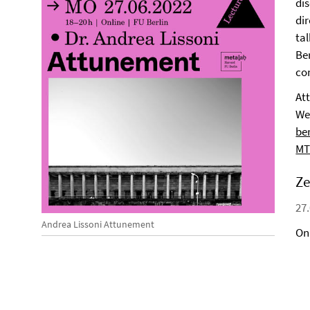
dis
di
ta
Be
co
Att
We
ber
MT
Ze
27.
Andrea Lissoni Attunement
On