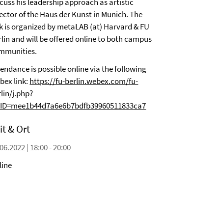
cuss his leadership approach as artistic
rector of the Haus der Kunst in Munich. The
lk is organized by metaLAB (at) Harvard & FU
rlin and will be offered online to both campus
mmunities.
endance is possible online via the following
bex link:
https://fu-berlin.webex.com/fu-
lin/j.php?
ID=mee1b44d7a6e6b7bdfb39960511833ca7
it & Ort
06.2022 | 18:00 - 20:00
line