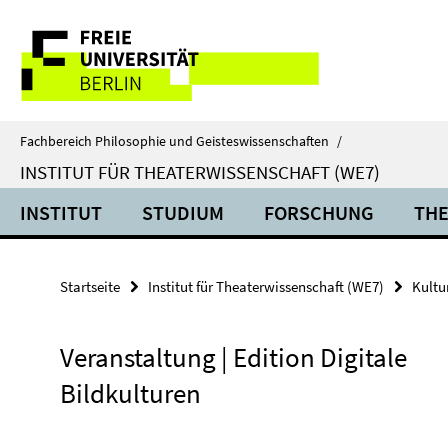
Springe
Service-
direkt
zu
Navigation
Inhalt
Fachbereich Philosophie und Geisteswissenschaften
/
INSTITUT FÜR THEATERWISSENSCHAFT (WE7)
INSTITUT
STUDIUM
FORSCHUNG
THE
Startseite
Institut für Theaterwissenschaft (WE7)
Kultu
Veranstaltung | Edition Digitale
Bildkulturen