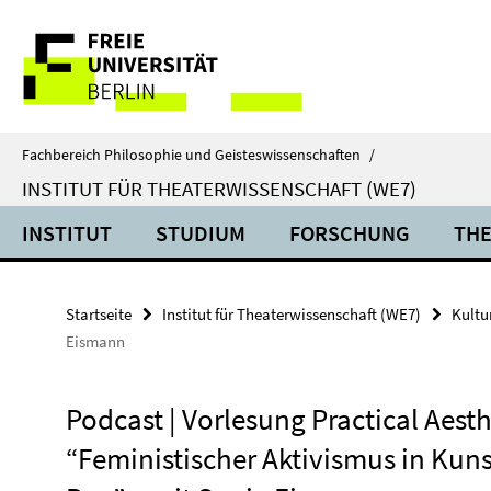
Springe
Service-
direkt
zu
Navigation
Inhalt
Fachbereich Philosophie und Geisteswissenschaften
/
INSTITUT FÜR THEATERWISSENSCHAFT (WE7)
INSTITUT
STUDIUM
FORSCHUNG
THE
Startseite
Institut für Theaterwissenschaft (WE7)
Kultu
Eismann
Podcast | Vorlesung Practical Aesth
“Feministischer Aktivismus in Kun