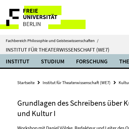
Springe
Service-
direkt
zu
Navigation
Inhalt
Fachbereich Philosophie und Geisteswissenschaften
/
INSTITUT FÜR THEATERWISSENSCHAFT (WE7)
INSTITUT
STUDIUM
FORSCHUNG
THE
Startseite
Institut für Theaterwissenschaft (WE7)
Kultu
Grundlagen des Schreibens über K
und Kultur I
Workshop mit Daniel Völzke, Redakteur und Leiter des 