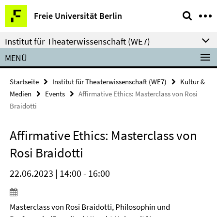
Springe
Service-
Freie Universität Berlin
direkt
Navigation
zu
Institut für Theaterwissenschaft (WE7)
Inhalt
MENÜ
Startseite
Institut für Theaterwissenschaft (WE7)
Kultur &
Medien
Events
Affirmative Ethics: Masterclass von Rosi
Braidotti
Affirmative Ethics: Masterclass von
Rosi Braidotti
22.06.2023 | 14:00 - 16:00
Masterclass von Rosi Braidotti, Philosophin und