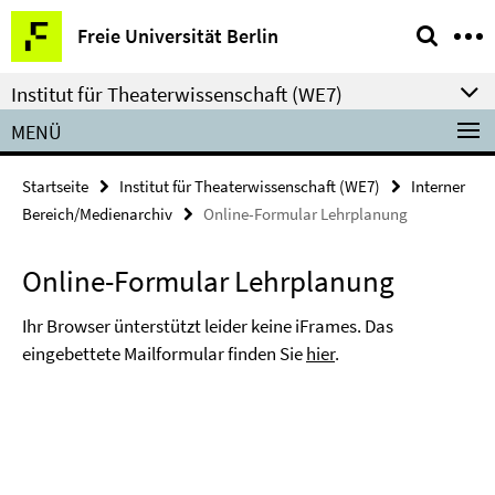
Springe
Service-
Freie Universität Berlin
direkt
Navigation
zu
Institut für Theaterwissenschaft (WE7)
Inhalt
MENÜ
Startseite
Institut für Theaterwissenschaft (WE7)
Interner
Bereich/Medienarchiv
Online-Formular Lehrplanung
Online-Formular Lehrplanung
Ihr Browser ünterstützt leider keine iFrames. Das
eingebettete Mailformular finden Sie
hier
.