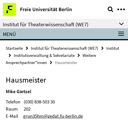
Springe
Service-
Freie Universität Berlin
direkt
Navigation
zu
Institut für Theaterwissenschaft (WE7)
Inhalt
MENÜ
Startseite
Institut für Theaterwissenschaft (WE7)
Institut
Institutsverwaltung & Sekretariate
Weitere
Ansprechpartner*innen
Hausmeister
Hausmeister
Mike Gietzel
Telefon (030) 838-503 30
Raum 202
E-Mail
grun35hm@zedat.fu-berlin.de