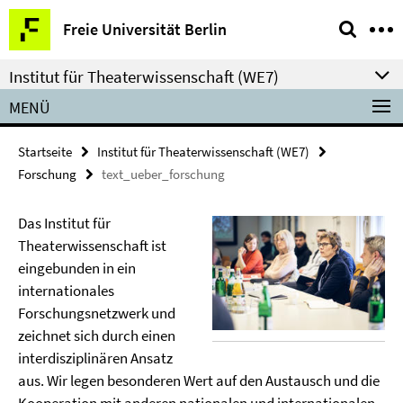
Springe
Service-
Freie Universität Berlin
direkt
Navigation
zu
Institut für Theaterwissenschaft (WE7)
Inhalt
MENÜ
Startseite
Institut für Theaterwissenschaft (WE7)
Forschung
text_ueber_forschung
Das Institut für
Theaterwissenschaft ist
eingebunden in ein
internationales
Forschungsnetzwerk und
zeichnet sich durch einen
interdisziplinären Ansatz
aus. Wir legen besonderen Wert auf den Austausch und die