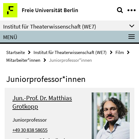
Springe
Service-
Freie Universität Berlin
direkt
Navigation
zu
Institut für Theaterwissenschaft (WE7)
Inhalt
MENÜ
Startseite
Institut für Theaterwissenschaft (WE7)
Film
Mitarbeiter*innen
Juniorprofessor*innen
Juniorprofessor*innen
Jun.-Prof. Dr. Matthias
Grotkopp
Juniorprofessor
+49 30 838 58655