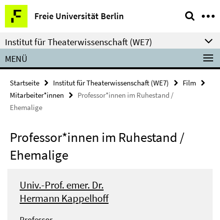
Springe
Service-
Freie Universität Berlin
direkt
Navigation
zu
Institut für Theaterwissenschaft (WE7)
Inhalt
MENÜ
Startseite
Institut für Theaterwissenschaft (WE7)
Film
Mitarbeiter*innen
Professor*innen im Ruhestand /
Ehemalige
Professor*innen im Ruhestand /
Ehemalige
Univ.-Prof. emer. Dr.
Hermann Kappelhoff
Professor