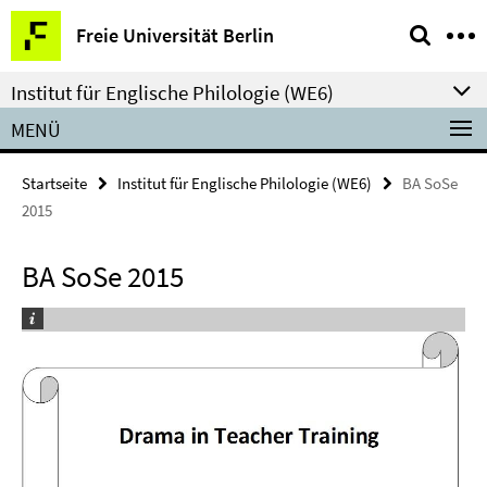
Springe
Service-
Freie Universität Berlin
direkt
Navigation
zu
Institut für Englische Philologie (WE6)
Inhalt
MENÜ
Startseite
Institut für Englische Philologie (WE6)
BA SoSe
2015
BA SoSe 2015