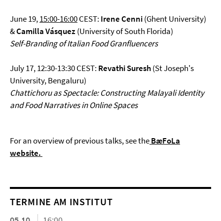
June 19,
15:00-16:00
CEST:
Irene Cenni
(Ghent University)
&
Camilla Vásquez
(University of South Florida)
Self-Branding of Italian Food Granfluencers
July 17, 12:30-13:30 CEST:
Revathi Suresh
(St Joseph's
University, Bengaluru)
Chattichoru as Spectacle: Constructing Malayali Identity
and Food Narratives in Online Spaces
For an overview of previous talks, see the
BæFoLa
website.
TERMINE AM INSTITUT
05.10.
16:00