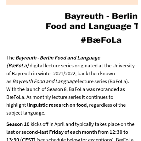
The
Bayreuth - Berlin Food and Language
(BæFoLa)
digital lecture series originated at the University
of Bayreuth in winter 2021/2022, back then known
as
Bayreuth Food and Language
lecture series (BaFoLa).
With the launch of Season 8, BaFoLa was rebranded as
BæFoLa. As monthly lecture series it continues to
highlight
linguistic research on food
, regardless of the
subject language.
Season 10
kicks off in April and typically takes place on the
last or second-last Friday of each month from 12:30 to
13:30 (CEST)
(see schedule below for exceptions). BæFoLa