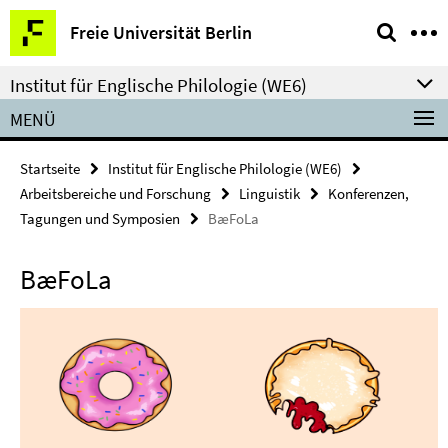
Springe
Service-
Freie Universität Berlin
direkt
Navigation
zu
Institut für Englische Philologie (WE6)
Inhalt
MENÜ
Startseite
Institut für Englische Philologie (WE6)
Arbeitsbereiche und Forschung
Linguistik
Konferenzen,
Tagungen und Symposien
BæFoLa
BæFoLa