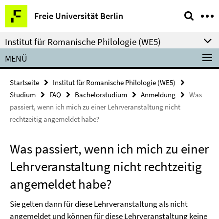
Springe
Service-
Freie Universität Berlin
direkt
Navigation
zu
Institut für Romanische Philologie (WE5)
Inhalt
MENÜ
Startseite
Institut für Romanische Philologie (WE5)
Studium
FAQ
Bachelorstudium
Anmeldung
Was
passiert, wenn ich mich zu einer Lehrveranstaltung nicht
rechtzeitig angemeldet habe?
Was passiert, wenn ich mich zu einer
Lehrveranstaltung nicht rechtzeitig
angemeldet habe?
Sie gelten dann für diese Lehrveranstaltung als nicht
angemeldet und können für diese Lehrveranstaltung keine