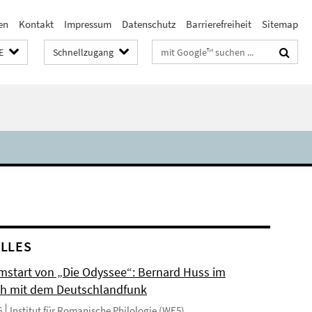
en
Kontakt
Impressum
Datenschutz
Barrierefreiheit
Sitemap
Suchbegriffe
E
Schnellzugang
LLES
mstart von „Die Odyssee“: Bernard Huss im
h mit dem Deutschlandfunk
6
Institut für Romanische Philologie (WE5)