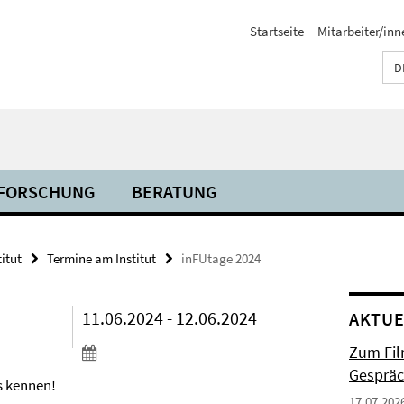
Startseite
Mitarbeiter/inn
D
FORSCHUNG
BERATUNG
titut
Termine am Institut
inFUtage 2024
11.06.2024 - 12.06.2024
AKTUE
Zum Fil
Gespräc
s kennen!
17.07.202