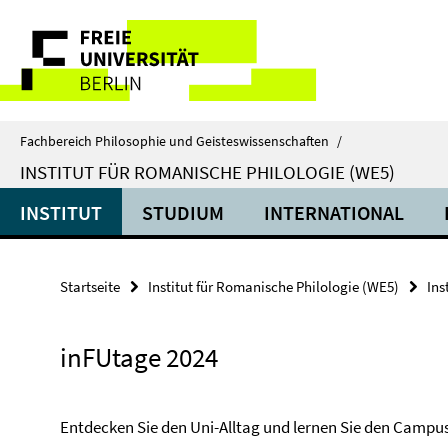
Springe
Service-
direkt
zu
Navigation
Inhalt
Fachbereich Philosophie und Geisteswissenschaften
/
INSTITUT FÜR ROMANISCHE PHILOLOGIE (WE5)
INSTITUT
STUDIUM
INTERNATIONAL
Startseite
Institut für Romanische Philologie (WE5)
Ins
inFUtage 2024
Entdecken Sie den Uni-Alltag und lernen Sie den Campu