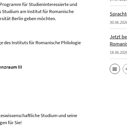
s Programm für Studieninteressierte und
as Studium am Institut für Romanische
Spracht
ersität Berlin geben möchten.
30.06.202
Jetzt b
 des Instituts für Romanische Philologie
Romanis
18.06.202
enzraum III
steswissenschaftliche Studium und seine
en für Sie!