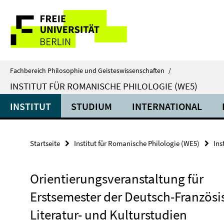
Springe
Service-
direkt
zu
Navigation
Inhalt
Fachbereich Philosophie und Geisteswissenschaften
/
INSTITUT FÜR ROMANISCHE PHILOLOGIE (WE5)
INSTITUT
STUDIUM
INTERNATIONAL
Startseite
Institut für Romanische Philologie (WE5)
Ins
Orientierungsveranstaltung für
Erstsemester der Deutsch-Französ
Literatur- und Kulturstudien