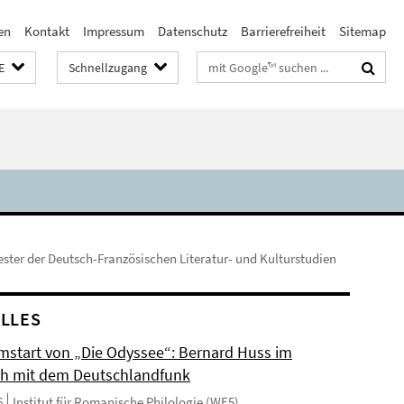
en
Kontakt
Impressum
Datenschutz
Barrierefreiheit
Sitemap
Suchbegriffe
E
Schnellzugang
ster der Deutsch-Französischen Literatur- und Kulturstudien
LLES
mstart von „Die Odyssee“: Bernard Huss im
h mit dem Deutschlandfunk
6
Institut für Romanische Philologie (WE5)