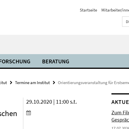
Startseite
Mitarbeiter/inn
D
FORSCHUNG
BERATUNG
titut
Termine am Institut
Orientierungsveranstaltung für Erstseme
29.10.2020 | 11:00 s.t.
AKTUE
ischen
Zum Fil
Gespräc
17.07.202