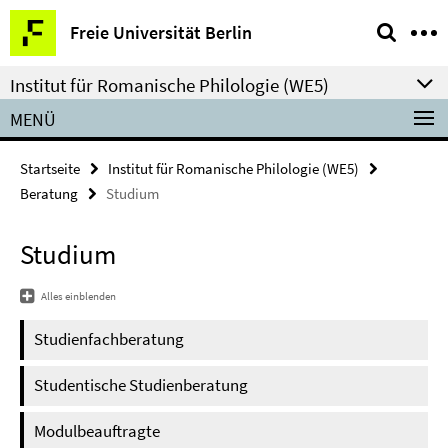
Springe
Service-
Freie Universität Berlin
direkt
Navigation
zu
Institut für Romanische Philologie (WE5)
Inhalt
MENÜ
Startseite
Institut für Romanische Philologie (WE5)
Beratung
Studium
Studium
Alles einblenden
Studienfachberatung
Studentische Studienberatung
Modulbeauftragte