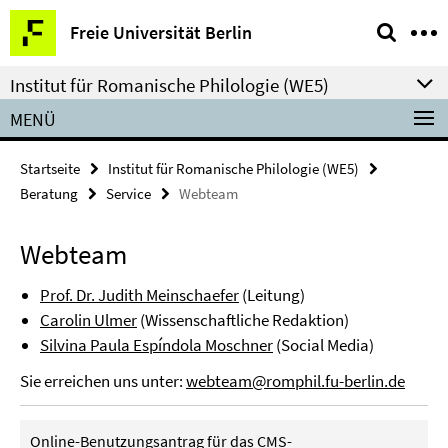
Springe
Service-
Freie Universität Berlin
direkt
Navigation
zu
Institut für Romanische Philologie (WE5)
Inhalt
MENÜ
Startseite
Institut für Romanische Philologie (WE5)
Beratung
Service
Webteam
Webteam
Prof. Dr. Judith Meinschaefer
(Leitung)
Carolin Ulmer
(Wissenschaftliche Redaktion)
Silvina Paula Espíndola Moschner
(Social Media)
Sie erreichen uns unter:
webteam@romphil.fu-berlin.de
Online-Benutzungsantrag für das CMS-