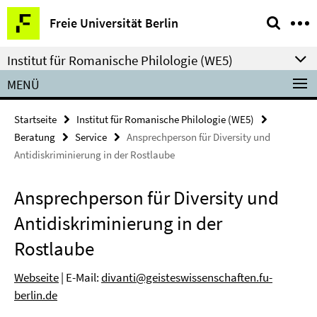
Springe
Service-
Freie Universität Berlin
direkt
Navigation
zu
Institut für Romanische Philologie (WE5)
Inhalt
MENÜ
Startseite
Institut für Romanische Philologie (WE5)
Beratung
Service
Ansprechperson für Diversity und
Antidiskriminierung in der Rostlaube
Ansprechperson für Diversity und
Antidiskriminierung in der
Rostlaube
Webseite
| E-Mail:
divanti@geisteswissenschaften.fu-
berlin.de