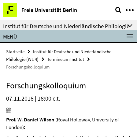
Springe
Service-
Freie Universität Berlin
direkt
Navigation
zu
Institut für Deutsche und Niederländische Philologie
Inhalt
MENÜ
Startseite
Institut für Deutsche und Niederländische
Philologie (WE 4)
Termine am Institut
Forschungskolloquium
Forschungskolloquium
07.11.2018 | 18:00 c.t.
Prof. W. Daniel Wilson
(Royal Holloway, University of
London)
: