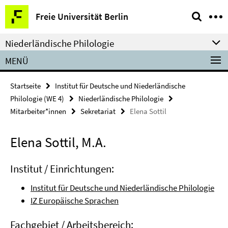
Springe
Service-
Freie Universität Berlin
direkt
Navigation
zu
Niederländische Philologie
Inhalt
MENÜ
Startseite
Institut für Deutsche und Niederländische
Philologie (WE 4)
Niederländische Philologie
Mitarbeiter*innen
Sekretariat
Elena Sottil
Elena Sottil, M.A.
Institut / Einrichtungen:
Institut für Deutsche und Niederländische Philologie
IZ Europäische Sprachen
Fachgebiet / Arbeitsbereich: