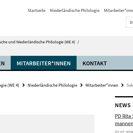
Startseite
Niederländische Philologie
Mitarbeiter*inn
D
tsche und Niederländische Philologie (WE 4)
/
EN
MITARBEITER*INNEN
KONTAKT
ogie (WE 4)
Niederländische Philologie
Mitarbeiter*innen
Sek
NEWS
PD Rita
mannen
07.07.202