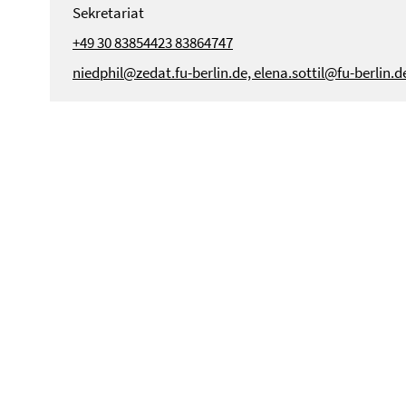
Sekretariat
+49 30 83854423 83864747
niedphil@zedat.fu-berlin.de, elena.sottil@fu-berlin.d