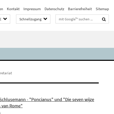
en
Kontakt
Impressum
Datenschutz
Barrierefreiheit
Sitemap
Suchbegriffe
E
Schnellzugang
retariat
 Schlusemann - "Poncianus" und "Die seven wijze
 van Rome"
6