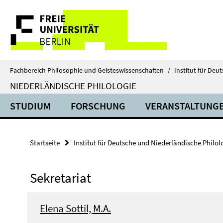
Springe
Service-
direkt
zu
Navigation
Inhalt
Fachbereich Philosophie und Geisteswissenschaften
/
Institut für Deu
NIEDERLÄNDISCHE PHILOLOGIE
STUDIUM
FORSCHUNG
VERANSTALTUNG
Startseite
Institut für Deutsche und Niederländische Philol
Sekretariat
Elena Sottil, M.A.