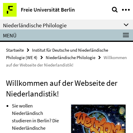
Springe
Service-
Freie Universität Berlin
direkt
Navigation
zu
Niederländische Philologie
Inhalt
MENÜ
Startseite
Institut für Deutsche und Niederländische
Philologie (WE 4)
Niederländische Philologie
Willkommen
auf der Webseite der Niederlandistik!
Willkommen auf der Webseite der
Niederlandistik!
Sie wollen
Niederländisch
studieren in Berlin? Die
Niederländische