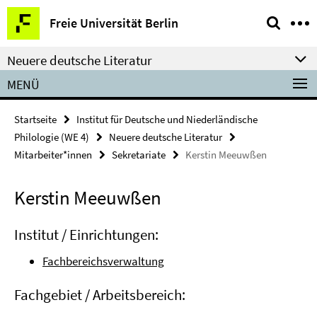
Springe
Service-
Freie Universität Berlin
direkt
Navigation
zu
Neuere deutsche Literatur
Inhalt
MENÜ
Startseite
Institut für Deutsche und Niederländische
Philologie (WE 4)
Neuere deutsche Literatur
Mitarbeiter*innen
Sekretariate
Kerstin Meeuwßen
Kerstin Meeuwßen
Institut / Einrichtungen:
Fachbereichsverwaltung
Fachgebiet / Arbeitsbereich: