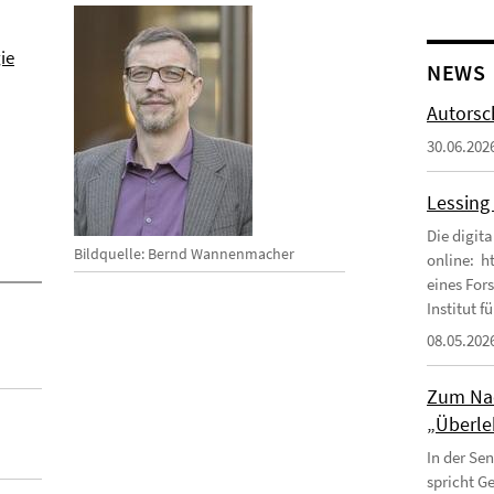
ie
NEWS
Autorsc
30.06.202
Lessing 
Die digita
Bildquelle: Bernd Wannenmacher
online: ht
eines For
Institut f
08.05.202
Zum Nac
„Überle
In der Se
spricht G