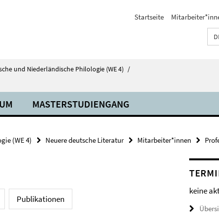
Startseite
Mitarbeiter*inn
D
tsche und Niederländische Philologie (WE 4)
/
IUM
MASTERSTUDIENGANG
ogie (WE 4)
Neuere deutsche Literatur
Mitarbeiter*innen
Prof
TERMI
keine ak
Publikationen
Übers