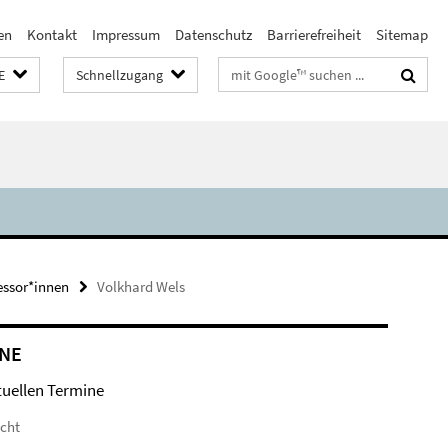
en
Kontakt
Impressum
Datenschutz
Barrierefreiheit
Sitemap
Suchbegriffe
E
Schnellzugang
essor*innen
Volkhard Wels
NE
tuellen Termine
icht