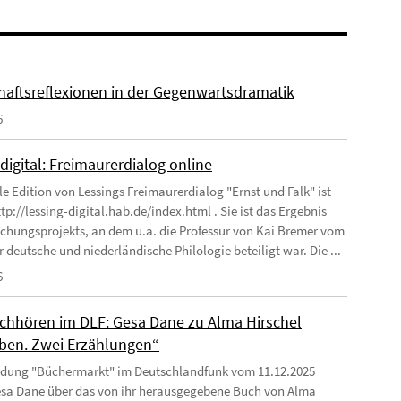
haftsreflexionen in der Gegenwartsdramatik
6
digital: Freimaurerdialog online
le Edition von Lessings Freimaurerdialog "Ernst und Falk" ist
tp://lessing-digital.hab.de/index.html . Sie ist das Ergebnis
schungsprojekts, an dem u.a. die Professur von Kai Bremer vom
ür deutsche und niederländische Philologie beteiligt war. Die ...
6
hhören im DLF: Gesa Dane zu Alma Hirschel
ben. Zwei Erzählungen“
ndung "Büchermarkt" im Deutschlandfunk vom 11.12.2025
esa Dane über das von ihr herausgegebene Buch von Alma