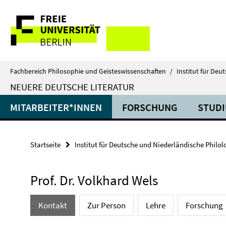
Springe
Service-
direkt
zu
Navigation
Inhalt
Fachbereich Philosophie und Geisteswissenschaften
/
Institut für Deu
NEUERE DEUTSCHE LITERATUR
MITARBEITER*INNEN
FORSCHUNG
STUD
Startseite
Institut für Deutsche und Niederländische Philol
Prof. Dr. Volkhard Wels
Kontakt
Zur Person
Lehre
Forschung