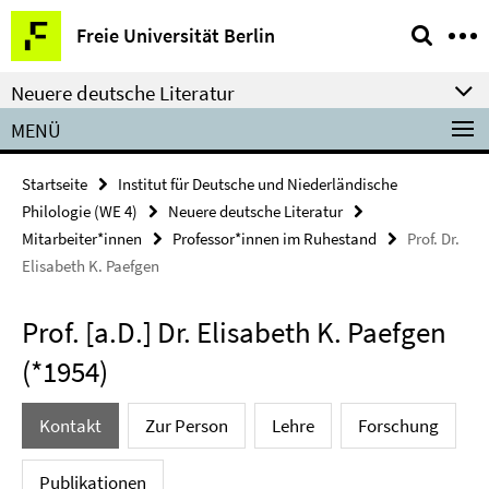
Springe
Service-
Freie Universität Berlin
direkt
Navigation
zu
Neuere deutsche Literatur
Inhalt
MENÜ
Startseite
Institut für Deutsche und Niederländische
Philologie (WE 4)
Neuere deutsche Literatur
Mitarbeiter*innen
Professor*innen im Ruhestand
Prof. Dr.
Elisabeth K. Paefgen
Prof. [a.D.] Dr. Elisabeth K. Paefgen
(*1954)
Kontakt
Zur Person
Lehre
Forschung
Publikationen