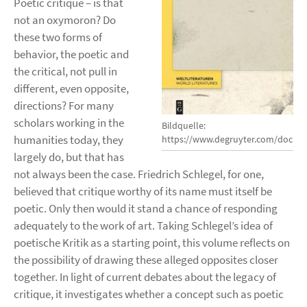
Poetic critique – is that
not an oxymoron? Do
these two forms of
behavior, the poetic and
the critical, not pull in
different, even opposite,
directions? For many
scholars working in the
Bildquelle:
humanities today, they
https://www.degruyter.com/docum
largely do, but that has
not always been the case. Friedrich Schlegel, for one,
believed that critique worthy of its name must itself be
poetic. Only then would it stand a chance of responding
adequately to the work of art. Taking Schlegel’s idea of
poetische Kritik as a starting point, this volume reflects on
the possibility of drawing these alleged opposites closer
together. In light of current debates about the legacy of
critique, it investigates whether a concept such as poetic