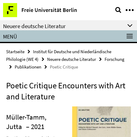
Springe
Service-
Freie Universität Berlin
direkt
Navigation
zu
Neuere deutsche Literatur
Inhalt
MENÜ
Startseite
Institut für Deutsche und Niederländische
Philologie (WE 4)
Neuere deutsche Literatur
Forschung
Publikationen
Poetic Critique
Poetic Critique Encounters with Art
and Literature
Müller-Tamm,
Jutta
– 2021