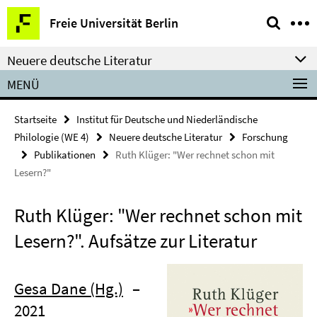
Springe
Service-
Freie Universität Berlin
direkt
Navigation
zu
Neuere deutsche Literatur
Inhalt
MENÜ
Startseite
Institut für Deutsche und Niederländische
Philologie (WE 4)
Neuere deutsche Literatur
Forschung
Publikationen
Ruth Klüger: "Wer rechnet schon mit
Lesern?"
Ruth Klüger: "Wer rechnet schon mit
Lesern?". Aufsätze zur Literatur
Gesa Dane (Hg.)
–
2021