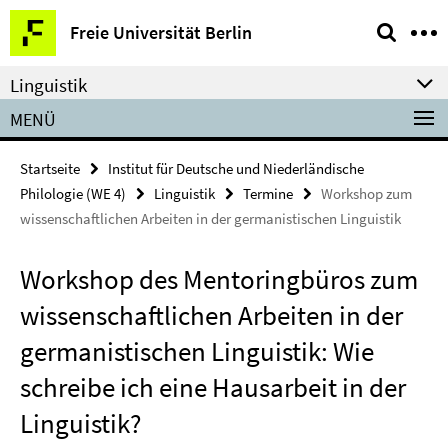
Springe
Service-
Freie Universität Berlin
direkt
Navigation
zu
Linguistik
Inhalt
MENÜ
Startseite
Institut für Deutsche und Niederländische
Philologie (WE 4)
Linguistik
Termine
Workshop zum
wissenschaftlichen Arbeiten in der germanistischen Linguistik
Workshop des Mentoringbüros zum
wissenschaftlichen Arbeiten in der
germanistischen Linguistik: Wie
schreibe ich eine Hausarbeit in der
Linguistik?