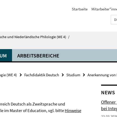
Startseite
Mitarbeiter*inn
D
tsche und Niederländische Philologie (WE 4)
/
IUM
ARBEITSBEREICHE
ogie (WE 4)
Fachdidaktik Deutsch
Studium
Anerkennung von 
NEWS
Offener
ereich Deutsch als Zweitsprache und
bei Int
 im Master of Education, vgl. bitte
Hinweise
23.03.202