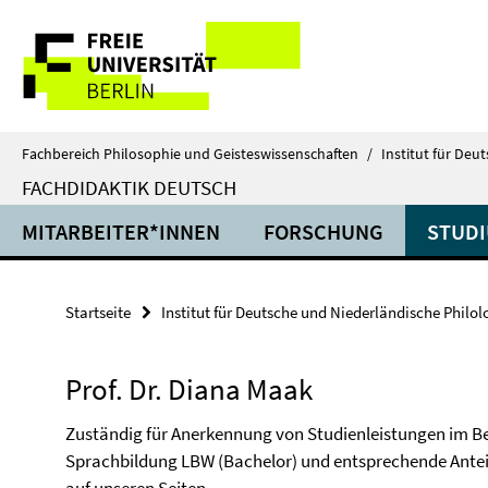
Springe
Service-
direkt
zu
Navigation
Inhalt
Fachbereich Philosophie und Geisteswissenschaften
/
Institut für Deu
FACHDIDAKTIK DEUTSCH
MITARBEITER*INNEN
FORSCHUNG
STUD
Startseite
Institut für Deutsche und Niederländische Philol
Prof. Dr. Diana Maak
Zuständig für Anerkennung von Studienleistungen im B
Sprachbildung LBW (Bachelor) und entsprechende Anteile