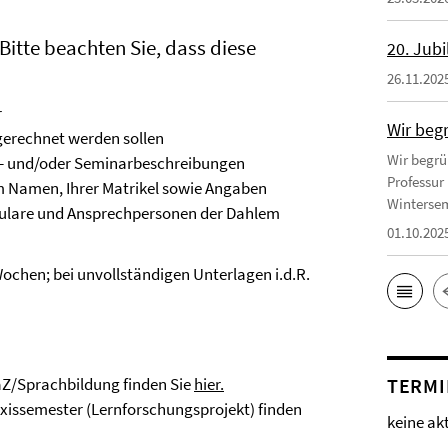
Bitte beachten Sie, dass diese
20. Jub
26.11.202
r
Wir begr
gerechnet werden sollen
Wir begrüß
ul- und/oder Seminarbeschreibungen
Professur
em Namen, Ihrer Matrikel sowie Angaben
Wintersem
mulare und Ansprechpersonen der Dahlem
01.10.202
 Wochen; bei unvollständigen Unterlagen i.d.R.
aZ/Sprachbildung finden Sie
hier.
TERMI
xissemester (Lernforschungsprojekt) finden
keine ak