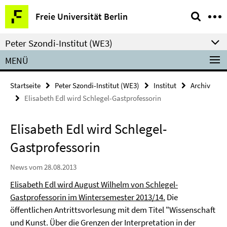
Springe
Service-
Freie Universität Berlin
direkt
Navigation
zu
Peter Szondi-Institut (WE3)
Inhalt
MENÜ
Startseite
Peter Szondi-Institut (WE3)
Institut
Archiv
Elisabeth Edl wird Schlegel-Gastprofessorin
Elisabeth Edl wird Schlegel-
Gastprofessorin
News vom 28.08.2013
Elisabeth Edl wird August Wilhelm von Schlegel-
Gastprofessorin im Wintersemester 2013/14.
Die
öffentlichen Antrittsvorlesung mit dem Titel "Wissenschaft
und Kunst. Über die Grenzen der Interpretation in der