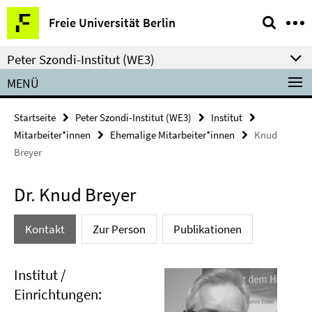
Springe
Service-
Freie Universität Berlin
direkt
Navigation
zu
Peter Szondi-Institut (WE3)
Inhalt
MENÜ
Startseite
Peter Szondi-Institut (WE3)
Institut
Mitarbeiter*innen
Ehemalige Mitarbeiter*innen
Knud
Breyer
Dr. Knud Breyer
Kontakt
Zur Person
Publikationen
Institut /
Einrichtungen: